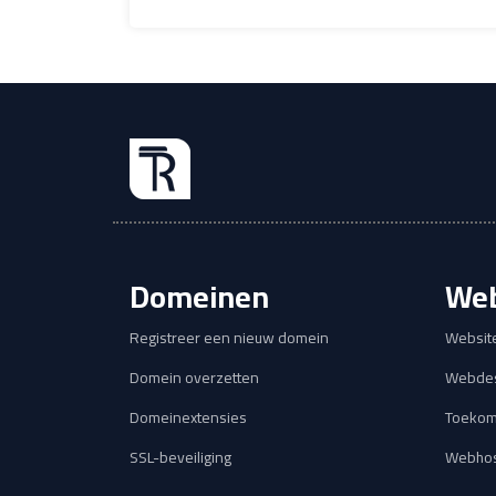
Domeinen
Web
Registreer een nieuw domein
Websit
Domein overzetten
Webdes
Domeinextensies
Toekom
SSL-beveiliging
Webhos