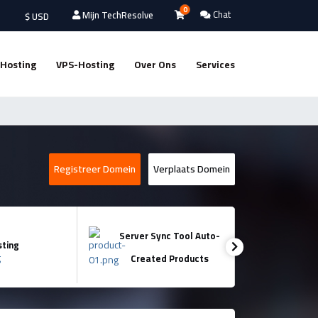
0
Chat
Mijn TechResolve
$ USD
Hosting
VPS-Hosting
Over Ons
Services
Registreer Domein
Verplaats Domein
Server Sync Tool Auto-
Server S
sting
Created Products
Create