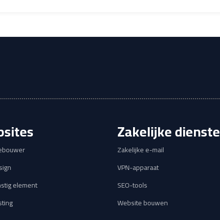
sites
Zakelijke dienst
ebouwer
Zakelijke e-mail
ign
VPN-apparaat
stig element
SEO-tools
ting
Website bouwen